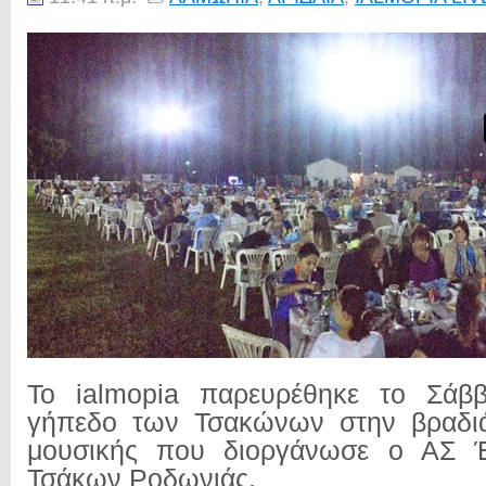
Το ialmopia παρευρέθηκε το Σάββ
γήπεδο των Τσακώνων στην βραδι
μουσικής που διοργάνωσε ο ΑΣ 
Τσάκων Ροδωνιάς.