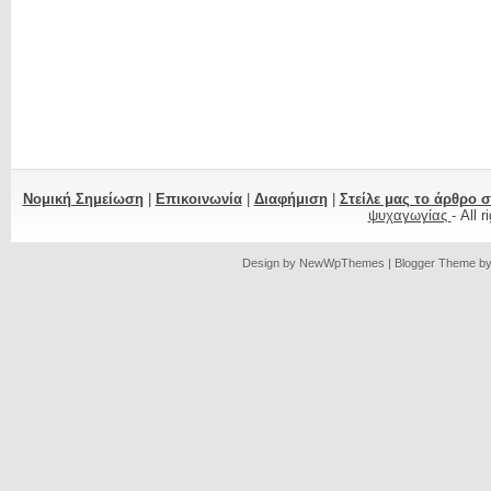
Νομική Σημείωση
|
Επικοινωνία
|
Διαφήμιση
|
Στείλε μας το άρθρο 
ψυχαγωγίας
- All 
Design by
NewWpThemes
| Blogger Theme b