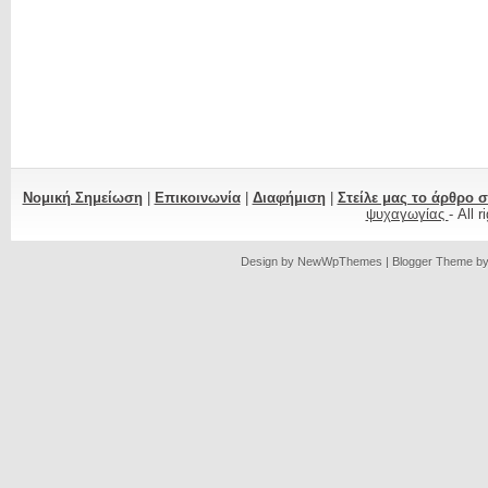
Νομική Σημείωση
|
Επικοινωνία
|
Διαφήμιση
|
Στείλε μας το άρθρο 
ψυχαγωγίας
- All 
Design by
NewWpThemes
| Blogger Theme b