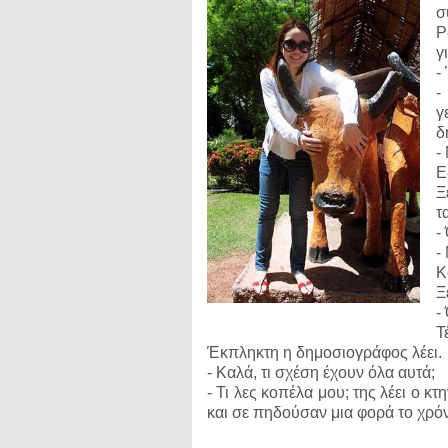
σ
Ρ
γ
-
-
γ
δ
-
Ε
Ξ
τ
-
-
Κ
Ξ
-
Τ
Έκπληκτη η δημοσιογράφος λέει.
- Καλά, τι σχέση έχουν όλα αυτά;
- Τι λες κοπέλα μου; της λέει ο κ
και σε πηδούσαν μια φορά το χρόνο