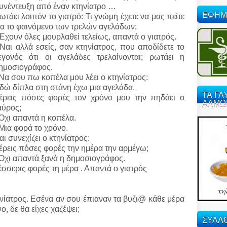
υνέντευξη από έναν κτηνίατρο …
ΕΦΗΜ
ωτάει λοιπόν το γιατρό: Τι γνώμη έχετε να μας πείτε
ια το φαινόμενο των τρελών αγελάδων;
 Έχουν όλες μουρλαθεί τελείως, απαντά ο γιατρός.
 Ναι αλλά εσείς, σαν κτηνίατρος, που αποδίδετε το
εγονός ότι οι αγελάδες τρελαίνονται; ρωτάει η
ημοσιογράφος.
 Να σου πω κοπέλα μου λέει ο κτηνίατρος:
δώ δίπλα στη στάνη έχω μια αγελάδα.
ΤΑ ΓΛ
έρεις πόσες φορές τον χρόνο μου την πηδάει ο
ΑΛΜΩ
αύρος;
 Όχι απαντά η κοπέλα.
 Μια φορά το χρόνο.
αι συνεχίζει ο κτηνίατρος:
έρεις πόσες φορές την ημέρα την αρμέγω;
 Όχι απαντά ξανά η δημοσιογράφος.
έσσερις φορές τη μέρα . Απαντά ο γιατρός
τηνίατρος. Εσένα αν σου έπιαναν τα βυζι@ κάθε μέρα
, δε θα είχες χαζέψει;
ΣΥΛΛΟ