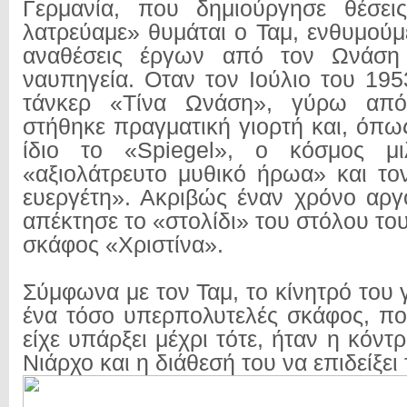
Γερμανία, που δημιούργησε θέσεις
λατρεύαμε» θυμάται ο Ταμ, ενθυμούμ
αναθέσεις έργων από τον Ωνάση 
ναυπηγεία. Οταν τον Ιούλιο του 195
τάνκερ «Τίνα Ωνάση», γύρω από
στήθηκε πραγματική γιορτή και, όπω
ίδιο το «Spiegel», ο κόσμος μι
«αξιολάτρευτο μυθικό ήρωα» και το
ευεργέτη». Ακριβώς έναν χρόνο αρ
απέκτησε το «στολίδι» του στόλου του,
σκάφος «Χριστίνα».
Σύμφωνα με τον Ταμ, το κίνητρό του 
ένα τόσο υπερπολυτελές σκάφος, πο
είχε υπάρξει μέχρι τότε, ήταν η κόντ
Νιάρχο και η διάθεσή του να επιδείξει