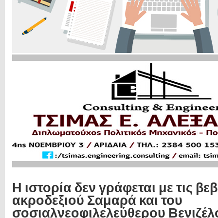
Η ιστορία δεν γράφεται με τις βε
ακροδεξιού Σαμαρά και του
σοσιαλνεοφιλελεύθερου Βενιζέλο