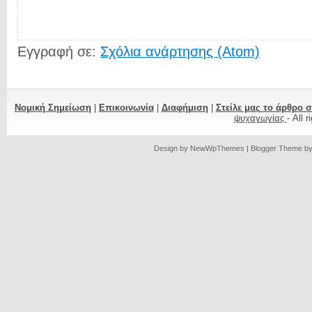
Εγγραφή σε:
Σχόλια ανάρτησης (Atom)
Νομική Σημείωση
|
Επικοινωνία
|
Διαφήμιση
|
Στείλε μας το άρθρο 
ψυχαγωγίας
- All 
Design by
NewWpThemes
| Blogger Theme b