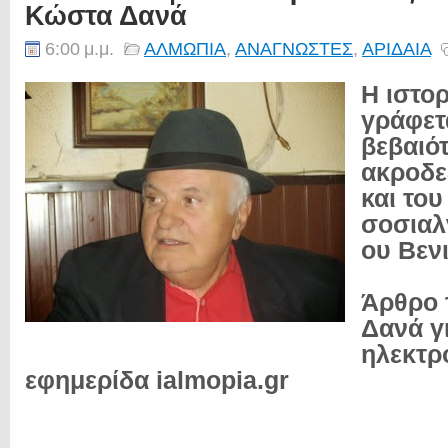
Κώστα Δανά
6:00 μ.μ.
ΑΛΜΩΠΙΑ
,
ΑΝΑΓΝΩΣΤΕΣ
,
ΑΡΙΔΑΙΑ
Η ιστορ
γράφετα
βεβαιό
ακροδε
και του
σοσιαλ
ου Βεν
Άρθρο 
Δανά γ
ηλεκτρ
εφημερίδα ialmopia.gr