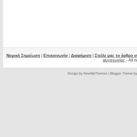
Νομική Σημείωση
|
Επικοινωνία
|
Διαφήμιση
|
Στείλε μας το άρθρο 
ψυχαγωγίας
- All 
Design by
NewWpThemes
| Blogger Theme b