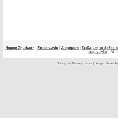
Νομική Σημείωση
|
Επικοινωνία
|
Διαφήμιση
|
Στείλε μας το άρθρο 
ψυχαγωγίας
- All 
Design by
NewWpThemes
| Blogger Theme b