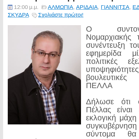
12:00 μ.μ.
ΑΛΜΩΠΙΑ
,
ΑΡΙΔΑΙΑ
,
ΓΙΑΝΝΙΤΣΑ
,
Ε
ΣΚΥΔΡΑ
Σχολιάστε πρώτοι!
Ο συντον
Νομαρχιακής 
συνέντευξη το
εφημερίδα μ
πολιτικές εξε
υποψηφιότη
βουλευτικές
ΠΕΛΛΑ
Δήλωσε ότι 
Πέλλας είναι 
εκλογική μάχη 
συγκυβέρνηση
σύντομα θα