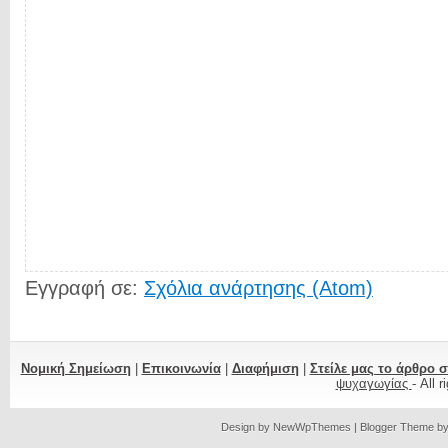
Εγγραφή σε:
Σχόλια ανάρτησης (Atom)
Νομική Σημείωση
|
Επικοινωνία
|
Διαφήμιση
|
Στείλε μας το άρθρο 
ψυχαγωγίας
- All 
Design by
NewWpThemes
| Blogger Theme b