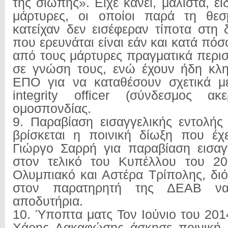
της σιωπής». Είχε κάνει, μάλιστα, ε
μάρτυρες, οι οποίοι παρά τη θε
κατείχαν δεν εισέφεραν τίποτα στη 
που ερευνάται είναι εάν και κατά π
από τους μάρτυρες πραγματικά περισ
σε γνώση τους, ενώ έχουν ήδη κλη
ΕΠΟ για να καταθέσουν σχετικά μ
integrity officer (σύνδεσμος ακε
ομοσπονδίας.
9. Παραβίαση εισαγγελικής εντολής
βρίσκεται η ποινική δίωξη που έχ
Γιώργο Σαρρή για παραβίαση εισαγ
στον τελικό του Κυπέλλου του 2
Ολυμπιακό και Αστέρα Τρίπολης, διό
στον παρατηρητή της ΔΕΑΒ να
αποδυτήρια.
10. Ύποπτα ματς Τον Ιούνιο του 201
Χάρης Λακαφώσης άσκησε ποινική 