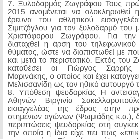
7. Ξυλοδαρμός Ζωγράφου Τους πρώ
2015 αναμένεται να ολοκληρωθεί η
έρευνα του αθλητικού εισαγγελέ
Σιμιτζόγλου για τον ξυλοδαρμό του 
Χριστόφορου Ζωγράφου. Για την 
διαταχθεί η άρση του τηλεφωνικού
θύματος, ώστε να διαπιστωθεί με πο
και μετά το περιστατικό. Εκτός του
καταθέσει οι Γιώργος Σαρρής
Μαρινάκης, ο οποίος και έχει καταγγε
Μελισσανίδη ως τον ηθικό αυτουργό 
8. Υπόθεση ψευδορκίας Η αντεισα
Αθηνών Βιργινία Σακελλαροπού
εισαγγελέας της έδρας στην π
στημένων αγώνων (Ψωμιάδης κ.α.), δ
περιπτώσεις ψευδορκίας στη συγκεκρ
την οποία η ίδια είχε πει πως «επι