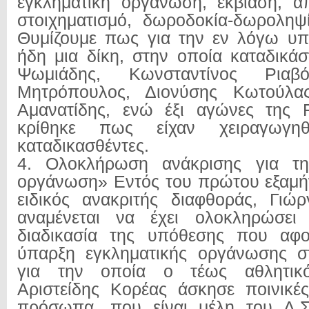
εγκληματική οργάνωση, εκβίαση, α
στοιχηματισμό, δωροδοκία-δωροληψ
Θυμίζουμε πως για την εν λόγω υπό
ήδη μια δίκη, στην οποία καταδικά
Ψωμιάδης, Κωνσταντίνος Ριαβ
Μητρόπουλος, Διονύσης Κωτούλας
Αμανατίδης, ενώ έξι αγώνες της F
κρίθηκε πως είχαν χειραγωγη
καταδικασθέντες.
4. Ολοκλήρωση ανάκρισης για τη
οργάνωση» Εντός του πρώτου εξαμή
ειδικός ανακριτής διαφθοράς, Γιώ
αναμένεται να έχει ολοκληρώσει 
διαδικασία της υπόθεσης που αφ
ύπαρξη εγκληματικής οργάνωσης σ
για την οποία ο τέως αθλητικός
Αριστείδης Κορέας άσκησε ποινικέ
πρόσωπα, που είναι μέλη του Δ.