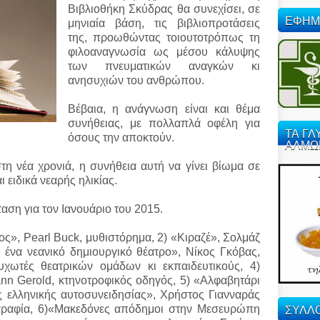
Βιβλιοθήκη Σκύδρας θα συνεχίσει, σε
ΕΦΗΜ
μηνιαία βάση, τις βιβλιοπροτάσεις
της, προωθώντας τοιουτοτρόπως τη
φιλοαναγνωσία ως μέσου κάλυψης
των πνευματικών αναγκών κι
ανησυχιών του ανθρώπου.
Βέβαια, η ανάγνωση είναι και θέμα
συνήθειας, με πολλαπλά οφέλη για
ΤΑ ΓΛ
όσους την αποκτούν.
ΑΛΜΩ
η νέα χρονιά, η συνήθεια αυτή να γίνει βίωμα σε
 ειδικά νεαρής ηλικίας.
ταση για τον Ιανουάριο του 2015.
νος», Pearl Buck, μυθιστόρημα, 2) «Κιραζέ», Σολμάζ
 ένα νεανικό δημιουργικό θέατρο», Νίκος Γκόβας,
χωτές θεατρικών ομάδων κι εκπαιδευτικούς, 4)
nn Gerold, κτηνοτροφικός οδηγός, 5) «Αλφαβητάρι
ς ελληνικής αυτοσυνειδησίας», Χρήστος Γιανναράς
ΣΥΛΛΟ
ογραφία, 6)«Μακεδόνες απόδημοι στην Μεσευρώπη