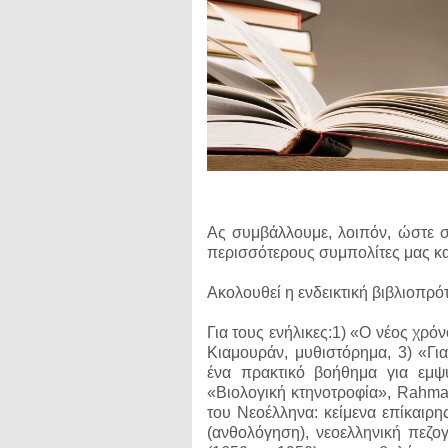
Ας συμβάλλουμε, λοιπόν, ώστε στ
περισσότερους συμπολίτες μας και
Ακολουθεί η ενδεικτική βιβλιοπρό
Για τους ενήλικες:1) «O νέος χρό
Κιαμουράν, μυθιστόρημα, 3) «Για
ένα πρακτικό βοήθημα για εμψυ
«Βιολογική κτηνοτροφία», Rahma
του Νεοέλληνα: κείμενα επίκαιρη
(ανθολόγηση), νεοελληνική πεζ