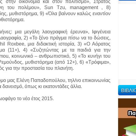
 στην οικονομία και στον πολιτισμό», Στράτος
έχνη του πολέμου», Sun Tzu, management , 8)
ης, μυθιστόρημα, 9) «Όλα βαίνουν καλώς εναντίον
υθιστόρημα.
ήνες: μια μεγάλη λαογραφική έρευνα», Ιφιγένεια
αογραφία, 2) «Το ξένο πράγμα πίσω να το δώσεις,
Phil Roxbee, μια διδακτική ιστορία, 3) «Ο Αόρατος
α (11+), 4) «Συζητώντας με τα παιδιά για την
ou, κοινωνικό – ανθρωπιστικό, 5) «To κυνήγι του
εμούνδος, μυθιστόρημα (από 12+), 6) «Τρόφιμα»,
ός για την προστασία του πλανήτη.
όμο μας Ελένη Παπαδοπούλου, τηλ/νο επικοινωνίας
 δανεισμό, όπως κι εκατοντάδες άλλα.
ΒΙΒΛ
λιοφάγο το νέο έτος 2015.