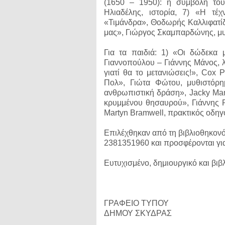
(1650 – 1950): η συμβολή τους
Ηλιαδέλης, ιστορία, 7) «Η τ
«Τιμάνδρα», Θοδωρής Καλλιφατίδ
μας», Γιώργος Σκαμπαρδώνης, μ
Για τα παιδιά: 1) «Οι δώδεκα μ
Γιαννοπούλου – Γιάννης Μάνος, λ
γιατί θα το μετανιώσεις!», Cox 
Πολ», Γιώτα Φώτου, μυθιστόρημ
ανθρωπιστική δράση», Jacky Mam
κρυμμένου θησαυρού», Γιάννης Ρ
Martyn Bramwell, πρακτικός οδηγ
Επιλέχθηκαν από τη βιβλιοθηκον
2381351960 και προσφέρονται για
Ευτυχισμένο, δημιουργικό και βιβ
ΓΡΑΦΕΙΟ ΤΥΠΟΥ
ΔΗΜΟΥ ΣΚΥΔΡΑΣ