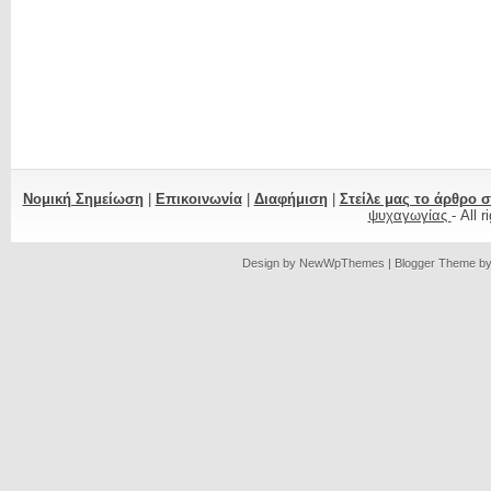
Νομική Σημείωση
|
Επικοινωνία
|
Διαφήμιση
|
Στείλε μας το άρθρο 
ψυχαγωγίας
- All 
Design by
NewWpThemes
| Blogger Theme b