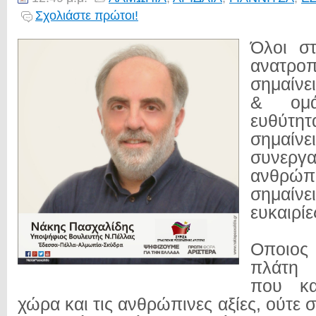
Σχολιάστε πρώτοι!
Όλοι σ
ανατρο
σημαίνε
& ομάδ
ευθύτητ
σημαί
συνεργα
ανθρώ
σημαίνε
ευκαιρίε
Οποιος
πλάτη 
που κα
χώρα και τις ανθρώπινες αξίες, ούτε σ