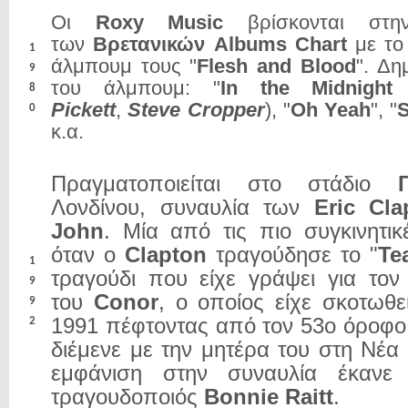
Οι
Roxy Music
βρίσκονται στη
των
Βρετανικών Albums Chart
με το
1
άλμπουμ τους "
Flesh and Blood
". Δη
9
του άλμπουμ: "
In the Midnight
8
Pickett
,
Steve Cropper
), "
Oh Yeah
", "
0
κ.α.
Πραγματοποιείται στο στάδιο
Λονδίνου, συναυλία των
Eric Cla
John
. Μία από τις πιο συγκινητικ
όταν ο
Clapton
τραγούδησε το "
Te
1
τραγούδι που είχε γράψει για τον
9
του
Conor
, ο οποίος είχε σκοτωθε
9
1991 πέφτοντας από τον 53ο όροφο 
2
διέμενε με την μητέρα του στη Νέα
εμφάνιση στην συναυλία έκανε 
τραγουδοποιός
Bonnie Raitt
.