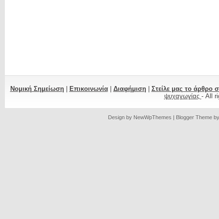
Νομική Σημείωση
|
Επικοινωνία
|
Διαφήμιση
|
Στείλε μας το άρθρο 
ψυχαγωγίας
- All 
Design by
NewWpThemes
| Blogger Theme b