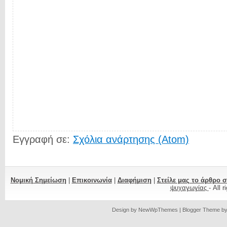
Εγγραφή σε:
Σχόλια ανάρτησης (Atom)
Νομική Σημείωση
|
Επικοινωνία
|
Διαφήμιση
|
Στείλε μας το άρθρο 
ψυχαγωγίας
- All 
Design by
NewWpThemes
| Blogger Theme b