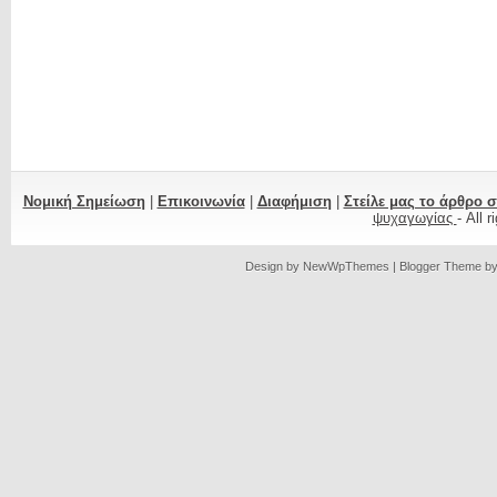
Νομική Σημείωση
|
Επικοινωνία
|
Διαφήμιση
|
Στείλε μας το άρθρο 
ψυχαγωγίας
- All 
Design by
NewWpThemes
| Blogger Theme b