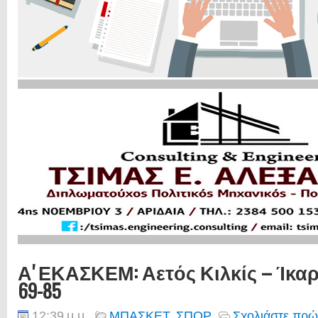
Α' ΕΚΑΣΚΕΜ: Αετός Κιλκίς – Ίκα
69-85
12:39 μ.μ.
ΜΠΑΣΚΕΤ
,
ΣΠΟΡ
Σχολιάστε πρώ