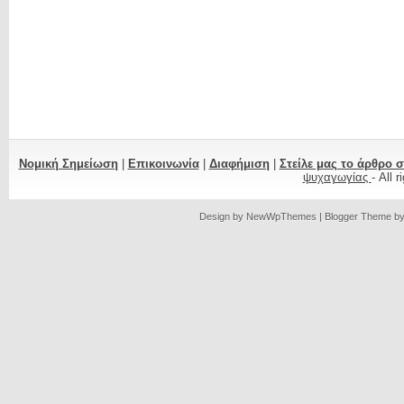
Νομική Σημείωση
|
Επικοινωνία
|
Διαφήμιση
|
Στείλε μας το άρθρο 
ψυχαγωγίας
- All 
Design by
NewWpThemes
| Blogger Theme b