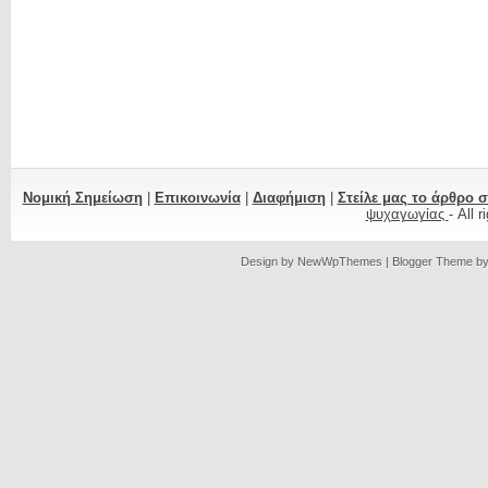
Νομική Σημείωση
|
Επικοινωνία
|
Διαφήμιση
|
Στείλε μας το άρθρο 
ψυχαγωγίας
- All 
Design by
NewWpThemes
| Blogger Theme b