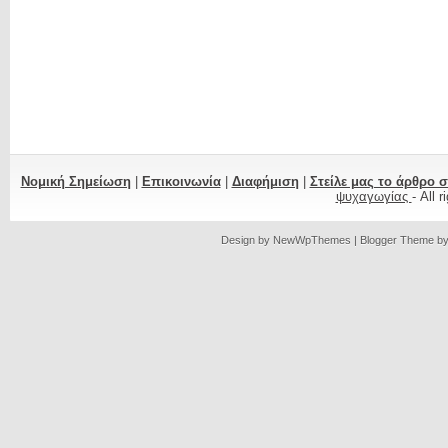
Νομική Σημείωση
|
Επικοινωνία
|
Διαφήμιση
|
Στείλε μας το άρθρο 
ψυχαγωγίας
- All 
Design by
NewWpThemes
| Blogger Theme b