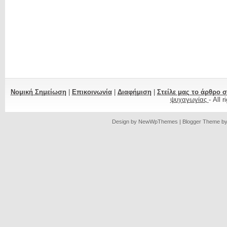
Νομική Σημείωση
|
Επικοινωνία
|
Διαφήμιση
|
Στείλε μας το άρθρο 
ψυχαγωγίας
- All 
Design by
NewWpThemes
| Blogger Theme b