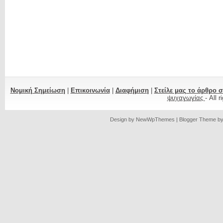
Νομική Σημείωση
|
Επικοινωνία
|
Διαφήμιση
|
Στείλε μας το άρθρο 
ψυχαγωγίας
- All 
Design by
NewWpThemes
| Blogger Theme b