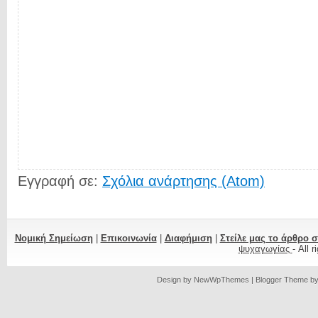
Εγγραφή σε:
Σχόλια ανάρτησης (Atom)
Νομική Σημείωση
|
Επικοινωνία
|
Διαφήμιση
|
Στείλε μας το άρθρο 
ψυχαγωγίας
- All 
Design by
NewWpThemes
| Blogger Theme b