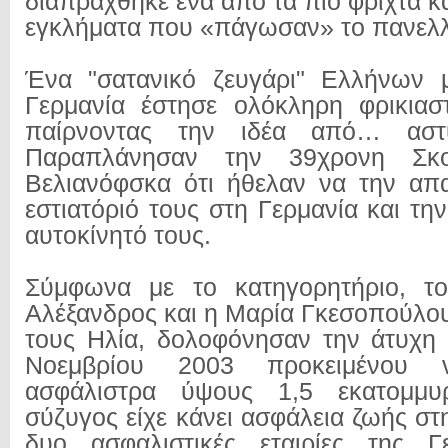
διαπράχθηκε ένα από τα πιο φριχτά κα
εγκλήματα που «πάγωσαν» το πανελλ
Ένα "σατανικό ζευγάρι" Ελλήνων 
Γερμανία έστησε ολόκληρη φρικιαστ
παίρνοντας την ιδέα από… αστυν
Παραπλάνησαν την 39χρονη Σκο
Βελιανόφσκα ότι ήθελαν να την απ
εστιατόριό τους στη Γερμανία και τη
αυτοκίνητό τους.
Σύμφωνα με το κατηγορητήριο, τ
Αλέξανδρος και η Μαρία Γκεσοπούλου-
τους Ηλία, δολοφόνησαν την άτυχη 
Νοεμβρίου 2003 προκειμένου 
ασφάλιστρα ύψους 1,5 εκατομμ
σύζυγος είχε κάνει ασφάλεια ζωής στ
δυο ασφαλιστικές εταιρίες της Γ