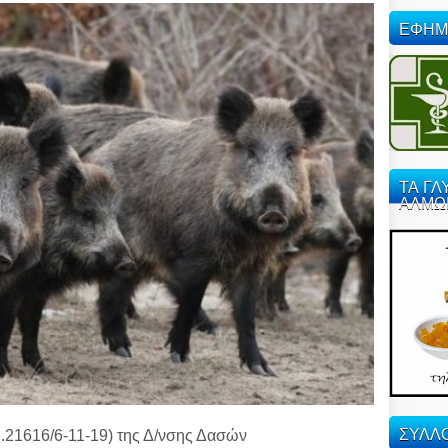
ΕΦΗΜ
ΤΑ ΓΛ
ΑΛΜΩ
ΣΥΛΛΟ
θ.21616/6-11-19) της Δ/νσης Δασών