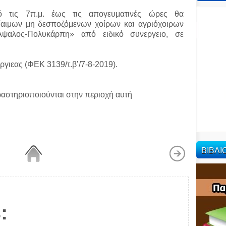
 τις 7π.μ. έως τις απογευματινές ώρες θα
ίαιμων μη δεσποζόμενων χοίρων και αγριόχοιρων
ψαλος-Πολυκάρπη» από ειδικό συνεργειο, σε
γιεας (ΦΕΚ 3139/τ.β’/7-8-2019).
αστηριοποιούνται στην περιοχή αυτή
ΒΙΒΛ
: