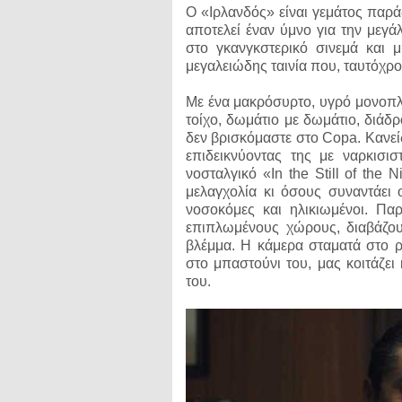
Ο «Ιρλανδός» είναι γεμάτος παρά
αποτελεί έναν ύμνο για την μεγά
στο γκανγκστερικό σινεμά και 
μεγαλειώδης ταινία που, ταυτόχρ
Mε ένα μακρόσυρτο, υγρό μονοπλάν
τοίχο, δωμάτιο με δωμάτιο, διάδ
δεν βρισκόμαστε στο Copa. Κανείς
επιδεικνύοντας της με ναρκισισ
νοσταλγικό «In the Still of the
μελαγχολία κι όσους συναντάει ο
νοσοκόμες και ηλικιωμένοι. Πα
επιπλωμένους χώρους, διαβάζουν
βλέμμα. Η κάμερα σταματά στο 
στο μπαστούνι του, μας κοιτάζει 
του.