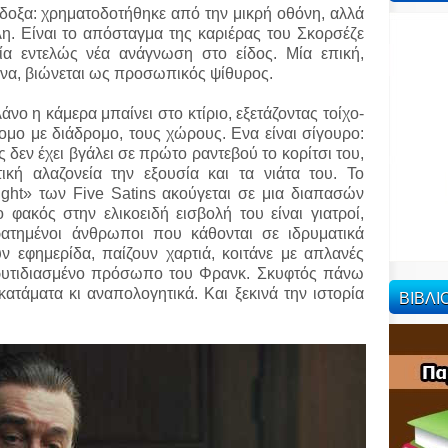
δοξα: χρηματοδοτήθηκε από την μικρή οθόνη, αλλά
λη. Είναι το απόσταγμα της καριέρας του Σκορσέζε
μία εντελώς νέα ανάγνωση στο είδος. Μία επική,
ονα, βιώνεται ως προσωπικός ψίθυρος.
ο η κάμερα μπαίνει στο κτίριο, εξετάζοντας τοίχο-
ρομο με διάδρομο, τους χώρους. Ενα είναι σίγουρο:
 δεν έχει βγάλει σε πρώτο ραντεβού το κορίτσι του,
τική αλαζονεία την εξουσία και τα νιάτα του. Το
 Night» των Five Satins ακούγεται σε μια διαπασών
 φακός στην ελικοειδή εισβολή του είναι γιατροί,
ρατημένοι άνθρωποι που κάθονται σε ιδρυματικά
 εφημερίδα, παίζουν χαρτιά, κοιτάνε με απλανές
ρυτιδιασμένο πρόσωπο του Φρανκ. Σκυφτός πάνω
κατάματα κι αναπολογητικά. Και ξεκινά την ιστορία
ΒΙΒΛ