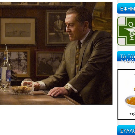
ΕΦΗΜ
ΤΑ ΓΛ
ΑΛΜΩ
ΣΥΛΛΟ