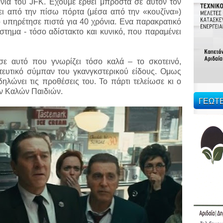
νία του JFK. Εχουμε έρθει μπροστά σε αυτόν τον
λει από την πίσω πόρτα (μέσα από την «κουζίνα»)
 υπηρέτησε πιστά για 40 χρόνια. Ενα παρακρατικό
τημα - τόσο αδίστακτο και κυνικό, που παραμένει
σε αυτό που γνωρίζει τόσο καλά – το σκοτεινό,
ητευτικό σύμπαν του γκανγκστερικού είδους. Ομως
λώνει τις προθέσεις του. Το πάρτι τελείωσε κι ο
ων Καλών Παιδιών.
ΓΕΩΤ