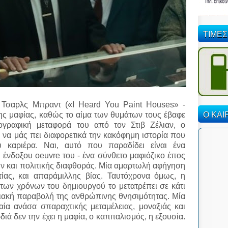
ΤΙΜΕΣ
 Τσαρλς Μπραντ («I Heard You Paint Houses» -
Ο ΚΑΙ
της μαφίας, καθώς το αίμα των θυμάτων τους έβαφε
τογραφική μεταφορά του από τον Στιβ Ζέλιαν, ο
ι να μάς πει διαφορετικά την κακόφημη ιστορία που
υ καριέρα. Ναι, αυτό που παραδίδει είναι ένα
ένδοξου oeuvre του - ένα σύνθετο μαφιόζικο έπος
 και πολιτικής διαφθοράς. Μία αμαρτωλή αφήγηση
ίας, και απαράμιλλης βίας. Ταυτόχρονα όμως, η
των χρόνων του δημιουργού το μετατρέπει σε κάτι
ειακή παραβολή της ανθρώπινης θνησιμότητας. Μία
αία ανάσα σπαραχτικής μεταμέλειας, μοναξιάς και
διά δεν την έχει η μαφία, ο καπιταλισμός, η εξουσία.