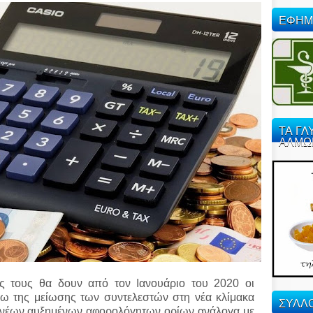
ΕΦΗΜ
ΤΑ ΓΛ
ΑΛΜΩ
ς τους θα δουν από τον Ιανουάριο του 2020 οι
όγω της μείωσης των συντελεστών στη νέα κλίμακα
ΣΥΛΛΟ
ν νέων αυξημένων αφορολόγητων ορίων ανάλογα με