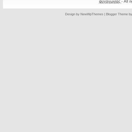
ψυχαγωγίας
- All 
Design by
NewWpThemes
| Blogger Theme b