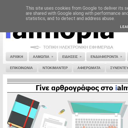
This site uses cookies from Google to deliver its s
ΝΟΜΙΚΗ ΣΗΜΕΙΩΣΗ
ΔΙΑΦΗΜΙΣΗ
ΕΠΙΚΟΙΝΩΝΙΑ
ΣΤΕΙΛΕ ΜΑΣ 
are shared with Google along with performance and 
statistics, and to detect and address abuse.
LEA
»
»
»
ΑΡΧΙΚΗ
ΑΛΜΩΠΙΑ
ΕΙΔΗΣΕΙΣ
ΕΝΔΙΑΦΕΡΟΝΤΑ
ΕΠΙΚΟΙΝΩΝΙΑ
ΝΤΟΚΙΜΑΝΤΕΡ
ΑΦΙΕΡΩΜΑΤΑ
ΣΥΝΕΝΤΕΥ