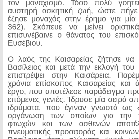
τον μοναχισμό. Τόσο πολύ γοητε
αυστηρή ασκητική ζωή, ώστε πήγε
έζησε μοναχός στην έρημο για μία 
362). Σκόπευε να μείνει οριστικ
επισυνέβαινε ο θάνατος του επισκ
Ευσέβιου.
Ο λαός της Καισαρείας ζήτησε να 
Βασίλειος και μετά την εκλογή του
επιστρέψει στην Καισάρεια. Παρέμ
χρόνια επίσκοπος Καισαρείας και 
έργο, που αποτέλεσε παράδειγμα προ
επόμενες γενιές. Ίδρυσε μία σειρά 
ιδρύματα, που έγιναν γνωστά ως «
οργάνωση των οποίων για την 
φτωχών και των ασθενών αποτέλ
πνευματικής προσφοράς και κοινων