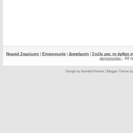
Νομική Σημείωση
|
Επικοινωνία
|
Διαφήμιση
|
Στείλε μας το άρθρο 
ψυχαγωγίας
- All 
Design by
NewWpThemes
| Blogger Theme b