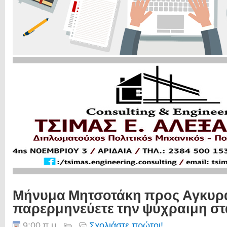
Μήνυμα Μητσοτάκη προς Αγκυρα
παρερμηνεύετε την ψύχραιμη στ
9:00 π.μ.
Σχολιάστε πρώτοι!