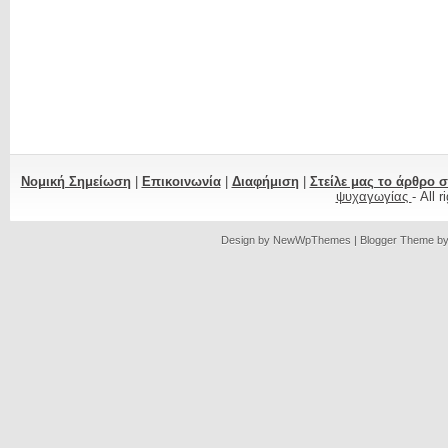
Νομική Σημείωση
|
Επικοινωνία
|
Διαφήμιση
|
Στείλε μας το άρθρο 
ψυχαγωγίας
- All 
Design by
NewWpThemes
| Blogger Theme b