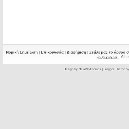
Νομική Σημείωση
|
Επικοινωνία
|
Διαφήμιση
|
Στείλε μας το άρθρο 
ψυχαγωγίας
- All 
Design by
NewWpThemes
| Blogger Theme b