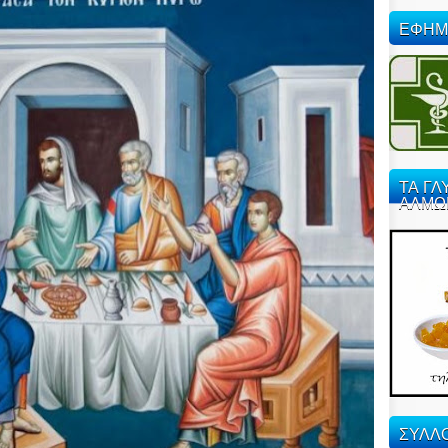
ΕΦΗΜ
ΤΑ ΓΛ
ΑΛΜΩ
ΣΥΛΛΟ