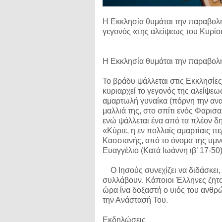
Η Εκκλησία θυμάται την παραβολή
γεγονός «της αλείψεως του Κυρίο
Η Εκκλησία θυμάται την παραβολ
Το βράδυ ψάλλεται στις Εκκλησίες
κυριαρχεί το γεγονός της αλείψε
αμαρτωλή γυναίκα (πόρνη την ανα
μαλλιά της, στο σπίτι ενός Φαρισ
ενώ ψάλλεται ένα από τα πλέον δ
«Κύριε, η εν πολλαίς αμαρτίαις 
Κασσιανής, από το όνομα της υμν
Ευαγγέλιο (Κατά Ιωάννη ιβ’ 17-50
Ο Ιησούς συνεχίζει να διδάσκει,
συλλάβουν. Κάποιοι Έλληνες ζητού
ώρα ίνα δοξαστή ο υιός του ανθρ
την Ανάστασή Του.
Εκδηλώσεις