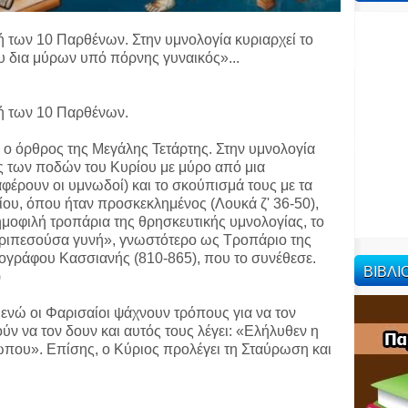
 των 10 Παρθένων. Στην υμνολογία κυριαρχεί το
υ δια μύρων υπό πόρνης γυναικός»...
ή των 10 Παρθένων.
 ο όρθρος της Μεγάλης Τετάρτης. Στην υμνολογία
ως των ποδών του Κυρίου με μύρο από μια
φέρουν οι υμνωδοί) και το σκούπισμά τους με τα
αίου, όπου ήταν προσκεκλημένος (Λουκά ζ' 36-50),
ημοφιλή τροπάρια της θρησκευτικής υμνολογίας, το
περιπεσούσα γυνή», γνωστότερο ως Τροπάριο της
ογράφου Κασσιανής (810-865), που το συνέθεσε.
ΒΙΒΛ
)
 ενώ οι Φαρισαίοι ψάχνουν τρόπους για να τον
ν να τον δουν και αυτός τους λέγει: «Ελήλυθεν η
ώπου». Επίσης, ο Κύριος προλέγει τη Σταύρωση και