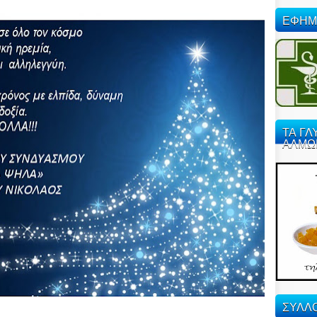
ΕΦΗΜ
ΤΑ ΓΛ
ΑΛΜΩ
ΣΥΛΛΟ