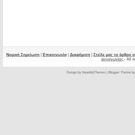
Νομική Σημείωση
|
Επικοινωνία
|
Διαφήμιση
|
Στείλε μας το άρθρο 
ψυχαγωγίας
- All 
Design by
NewWpThemes
| Blogger Theme b