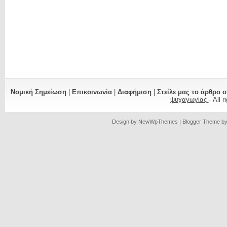
Νομική Σημείωση
|
Επικοινωνία
|
Διαφήμιση
|
Στείλε μας το άρθρο 
ψυχαγωγίας
- All 
Design by
NewWpThemes
| Blogger Theme b