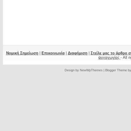
Νομική Σημείωση
|
Επικοινωνία
|
Διαφήμιση
|
Στείλε μας το άρθρο 
ψυχαγωγίας
- All 
Design by
NewWpThemes
| Blogger Theme b