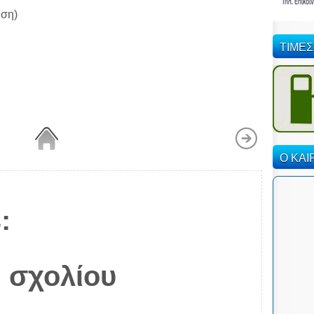
ωση)
ΤΙΜΕΣ
Ο ΚΑΙ
:
 σχολίου