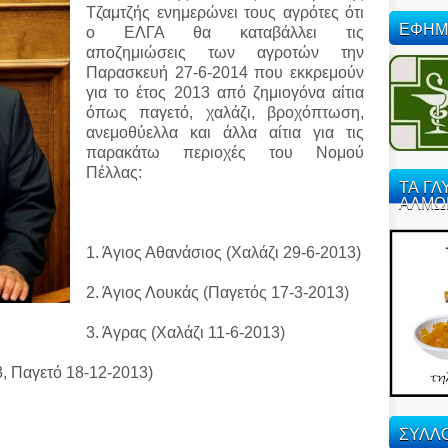
Τζαμτζής ενημερώνει τους αγρότες ότι
ΕΦΗΜ
ο ΕΛΓΑ θα καταβάλλει τις
αποζημιώσεις των αγροτών την
Παρασκευή 27-6-2014 που εκκρεμούν
για το έτος 2013
από ζημιογόνα αίτια
όπως παγετό, χαλάζι, βροχόπτωση,
ανεμοθύελλα και άλλα αίτια για τις
παρακάτω περιοχές του Νομού
Πέλλας:
ΤΑ ΓΛ
ΑΛΜΩ
1. Άγιος Αθανάσιος (Χαλάζι 29-6-2013)
2. Άγιος Λουκάς (Παγετός 17-3-2013)
3. Άγρας (Χαλάζι 11-6-2013)
, Παγετό 18-12-2013)
)
ΣΥΛΛΟ