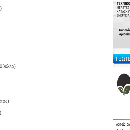
ς)
ΓΕΩΤ
οθύελλα)
ετός)
ς)