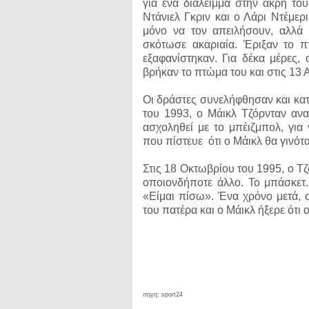
για ένα διάλειμμα στην άκρη το
Ντάνιελ Γκριν και ο Λάρι Ντέμερ
μόνο να τον απειλήσουν, αλλά
σκότωσε ακαριαία. Έριξαν το π
εξαφανίστηκαν. Για δέκα μέρες, 
βρήκαν το πτώμα του και στις 13 
Οι δράστες συνελήφθησαν και κατ
του 1993, ο Μάικλ Τζόρνταν ανα
ασχοληθεί με το μπέιζμπολ, για
που πίστευε ότι ο Μάικλ θα γινότ
Στις 18 Οκτωβρίου του 1995, ο Τ
οποιονδήποτε άλλο. Το μπάσκετ.
«Είμαι πίσω». Ένα χρόνο μετά,
του πατέρα και ο Μάικλ ήξερε ότι 
πηγη: sport24