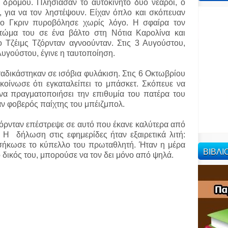
υ δρόμου. Πλησίασαν το αυτοκίνητο δύο νεαροί, ο
ι, για να τον ληστέψουν. Είχαν όπλο και σκόπευαν
 ο Γκριν πυροβόλησε χωρίς λόγο. Η σφαίρα τον
τώμα του σε ένα βάλτο στη Νότια Καρολίνα και
ο Τζέιμς Τζόρνταν αγνοούνταν. Στις 3 Αυγούστου,
Αυγούστου, έγινε η ταυτοποίηση.
αδικάστηκαν σε ισόβια φυλάκιση. Στις 6 Οκτωβρίου
κοίνωσε ότι εγκαταλείπει το μπάσκετ. Σκόπευε να
 να πραγματοποιήσει την επιθυμία του πατέρα του
αν φοβερός παίχτης του μπέιζμπολ.
ζόρνταν επέστρεψε σε αυτό που έκανε καλύτερα από
 Η δήλωση στις εφημερίδες ήταν εξαιρετικά λιτή:
 σήκωσε το κύπελλο του πρωταθλητή. Ήταν η μέρα
ΒΙΒΛ
ο δικός του, μπορούσε να τον δει μόνο από ψηλά.