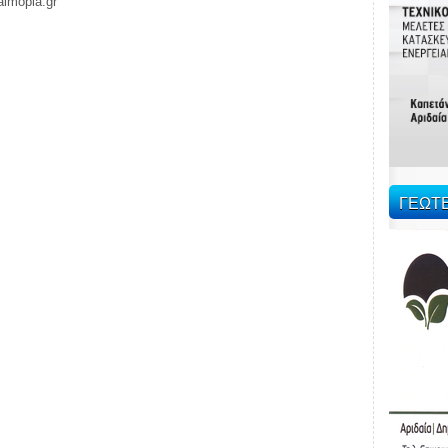
almopia.gr
ΓΕΩΤ