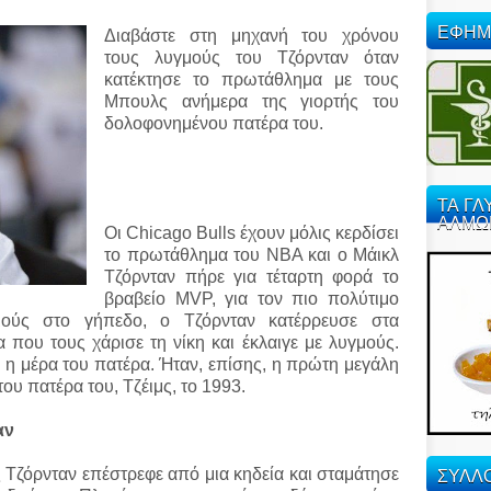
ΕΦΗΜ
Διαβάστε στη μηχανή του χρόνου
τους λυγμούς του Τζόρνταν όταν
κατέκτησε το πρωτάθλημα με τους
Μπουλς ανήμερα της γιορτής του
δολοφονημένου πατέρα του.
ΤΑ ΓΛ
ΑΛΜΩ
Οι Chicago Bulls έχουν μόλις κερδίσει
το πρωτάθλημα του NBA και ο Μάικλ
Τζόρνταν πήρε για τέταρτη φορά το
βραβείο MVP, για τον πιο πολύτιμο
μούς στο γήπεδο, ο Τζόρνταν κατέρρευσε στα
που τους χάρισε τη νίκη και έκλαιγε με λυγμούς.
, η μέρα του πατέρα. Ήταν, επίσης, η πρώτη μεγάλη
του πατέρα του, Τζέιμς, το 1993.
αν
ΣΥΛΛΟ
μς Τζόρνταν επέστρεφε από μια κηδεία και σταμάτησε