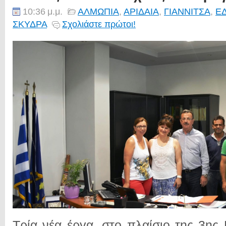
10:36 μ.μ.
ΑΛΜΩΠΙΑ
,
ΑΡΙΔΑΙΑ
,
ΓΙΑΝΝΙΤΣΑ
,
Ε
ΣΚΥΔΡΑ
Σχολιάστε πρώτοι!
Τρία νέα έργα, στο πλαίσιο της 3ης