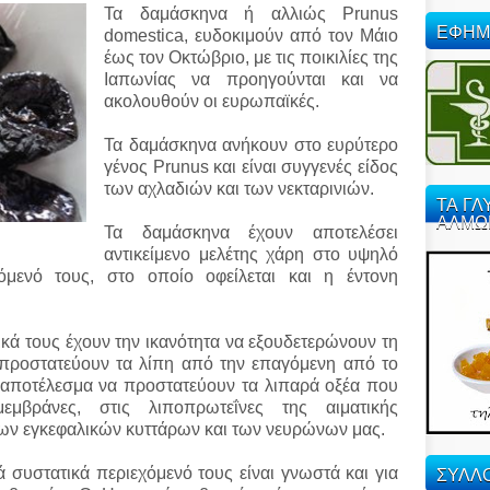
Τα δαμάσκηνα ή αλλιώς Prunus
ΕΦΗΜ
domestica, ευδοκιμούν από τον Μάιο
έως τον Οκτώβριο, με τις ποικιλίες της
Ιαπωνίας να προηγούνται και να
ακολουθούν οι ευρωπαϊκές.
Τα δαμάσκηνα ανήκουν στο ευρύτερο
γένος Prunus και είναι συγγενές είδος
των αχλαδιών και των νεκταρινιών.
ΤΑ ΓΛ
ΑΛΜΩ
Τα δαμάσκηνα έχουν αποτελέσει
αντικείμενο μελέτης χάρη στο υψηλό
όμενό τους, στο οποίο οφείλεται και η έντονη
ικά τους έχουν την ικανότητα να εξουδετερώνουν τη
 προστατεύουν τα λίπη από την επαγόμενη από το
 αποτέλεσμα να προστατεύουν τα λιπαρά οξέα που
μεμβράνες, στις λιποπρωτεΐνες της αιματικής
των εγκεφαλικών κυττάρων και των νευρώνων μας.
ΣΥΛΛΟ
 συστατικά περιεχόμενό τους είναι γνωστά και για