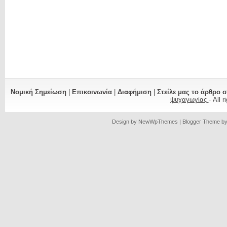
Νομική Σημείωση
|
Επικοινωνία
|
Διαφήμιση
|
Στείλε μας το άρθρο 
ψυχαγωγίας
- All 
Design by
NewWpThemes
| Blogger Theme b