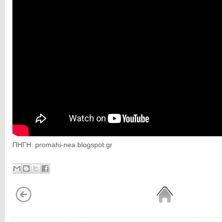
ΠΗΓΗ: promahi-nea.blogspot.gr