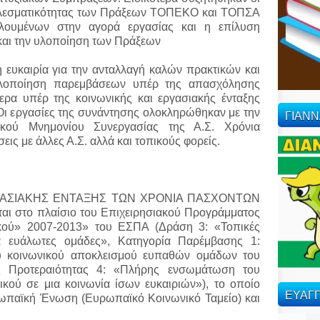
τελεσματικότητας των Πράξεων ΤΟΠΕΚΟ και ΤΟΠΣΑ
ουμένων στην αγορά εργασίας και η επίλυση
και την υλοποίηση των Πράξεων
 ευκαιρία για την ανταλλαγή καλών πρακτικών και
 υλοποίηση παρεμβάσεων υπέρ της απασχόλησης
ερα υπέρ της κοινωνικής και εργασιακής ένταξης
 Οι εργασίες της συνάντησης ολοκληρώθηκαν με την
ΓΙΑΝ
ικού Μνημονίου Συνεργασίας της Α.Σ. Χρόνια
εις με άλλες Α.Σ. αλλά και τοπικούς φορείς.
ΡΓΑΣΙΑΚΗΣ ΕΝΤΑΞΗΣ ΤΩΝ ΧΡΟΝΙΑ ΠΑΣΧΟΝΤΩΝ
 στο πλαίσιο του Επιχειρησιακού Προγράμματος
κού» 2007-2013» του ΕΣΠΑ (Δράση 3: «Τοπικές
ια ευάλωτες ομάδες», Κατηγορία Παρέμβασης 1:
υ κοινωνικού αποκλεισμού ευπαθών ομάδων του
ς Προτεραιότητας 4: «Πλήρης ενσωμάτωση του
κού σε μια κοινωνία ίσων ευκαιριών»), το οποίο
ΕΥΑΓΓ
ρωπαϊκή Ένωση (Ευρωπαϊκό Κοινωνικό Ταμείο) και