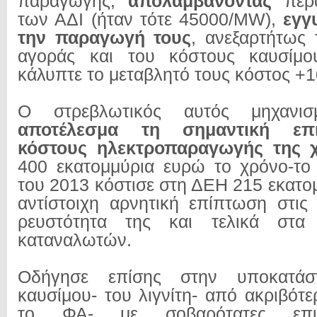
παραγωγής,
απολαμβάνοντας
πέρα
των ΑΔΙ (ήταν τότε 45000/MW),
εγγ
την παραγωγή τους
, ανεξαρτήτως 
αγοράς και του κόστους καυσίμο
κάλυπτε το μεταβλητό τους κόστος +
Ο στρεβλωτικός αυτός μηχανι
αποτέλεσμα τη σημαντική επ
κόστους ηλεκτροπαραγωγής της
400 εκατομμύρια ευρώ το χρόνο-το
του 2013 κόστισε στη ΔΕΗ 215 εκατο
αντίστοιχη αρνητική επίπτωση στις
ρευστότητα της και τελικά στα 
καταναλωτών.
Οδήγησε επίσης στην υποκατάσ
καυσίμου- του λιγνίτη- από ακριβότ
το ΦΑ- με σοβαρότατες επι