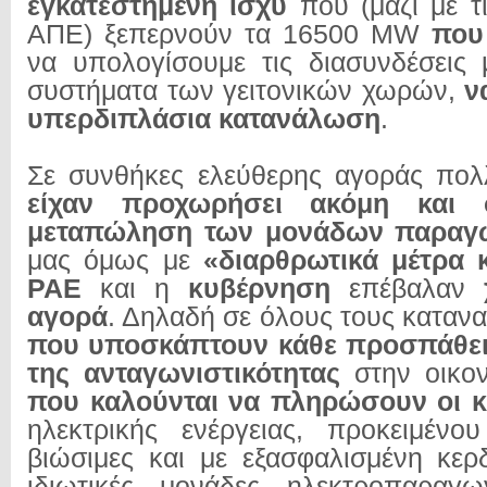
εγκατεστημένη ισχύ
που (μαζί με τ
ΑΠΕ) ξεπερνούν τα 16500 MW
που
να υπολογίσουμε τις διασυνδέσεις 
συστήματα των γειτονικών χωρών,
ν
υπερδιπλάσια κατανάλωση
.
Σε συνθήκες ελεύθερης αγοράς πολλ
είχαν προχωρήσει ακόμη και
μεταπώληση των μονάδων παραγ
μας όμως με
«διαρθρωτικά μέτρα κ
ΡΑΕ
και η
κυβέρνηση
επέβαλαν
αγορά
. Δηλαδή σε όλους τους καταν
που
υποσκάπτουν κάθε προσπάθει
της ανταγωνιστικότητας
στην οικο
που καλούνται να πληρώσουν οι 
ηλεκτρικής ενέργειας, προκειμένο
βιώσιμες και με εξασφαλισμένη κερ
ιδιωτικές μονάδες ηλεκτροπαραγ