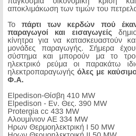
παγκόσμια οικονομική κρίση κα
αποκλιμάκωση των τιμών του πετρελα
Το
πάρτι των κερδών πού έκαν
παραγωγοί και εισαγωγείς
δημιο
κίνητρα για να κατασκευαστούν και
μονάδες παραγωγής. Σήμερα έχου
σύστημα και μπορούν μα το τρο
ηλεκτρικό ρεύμα οι παρακάτω ιδι
ηλεκτροπαραγωγής
όλες με καύσιμ
Φ.Α.
Elpedison-Θίσβη 410 MW
Elpedison - Εν. Θες. 390 MW
Protergia cc 433 MW
Αλουμίνιον ΑΕ 334 MW
Ηρων Θερμοηλεκτρική I 50 MW
Ηρων Θερμοηλεκτρική II 50 MW