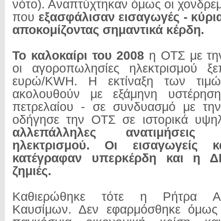
νότο). Αναπτύχτηκαν όμως οι χονδρεμ
που
εξασφάλισαν εισαγωγές - κύρι
αποκομίζοντας σημαντικά κέρδη.
Το
καλοκαίρι του 2008
η ΟΤΣ με την
οι αγοροπωλησίες ηλεκτρισμού ξ
ευρώ/KWH. Η εκτίναξη των τιμ
ακολουθούν με εξάμηνη υστέρηση
πετρελαίου - σε συνδυασμό με τη
οδήγησε την ΟΤΣ σε ιστορικά υψη
αλλεπάλληλες ανατιμήσει
ηλεκτρισμού. Οι εισαγωγείς 
κατέγραφαν υπερκέρδη και η Δ
ζημιές.
Καθιερώθηκε τότε η Ρήτρα Αν
Καυσίμων. Δεν εφαρμόσθηκε όμως 