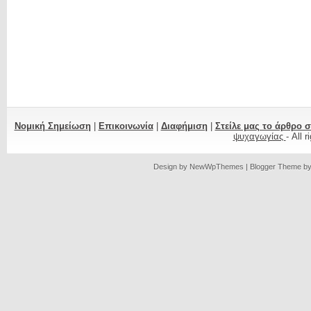
Νομική Σημείωση
|
Επικοινωνία
|
Διαφήμιση
|
Στείλε μας το άρθρο 
ψυχαγωγίας
- All 
Design by
NewWpThemes
| Blogger Theme b