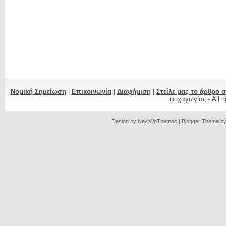
Νομική Σημείωση
|
Επικοινωνία
|
Διαφήμιση
|
Στείλε μας το άρθρο 
ψυχαγωγίας
- All 
Design by
NewWpThemes
| Blogger Theme b