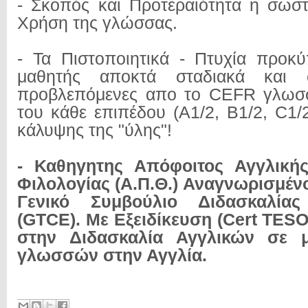
- Σκοπός και Προτεραιότητα η σωσ
Χρήση της γλώσσας.
- Τα Πιστοποιητικά - Πτυχία προκ
μαθητής αποκτά σταδιακά και σ
προβλεπόμενες απο το
CEFR
γλωσσ
του κάθε επιπέδου (
A
1/2,
B
1/2,
C
1/
κάλυψης της "ύλης"!
- Καθηγητης Απόφοιτος Αγγλική
Φιλολογίας (Α.Π.Θ.)
Αναγνωρισμένο
Γενικό Συμβούλιο Διδασκαλία
(GTCE).
Με Εξειδίκευση (Cert TESO
στην Διδασκαλία Αγγλικών σε 
γλωσσών στην Αγγλία.