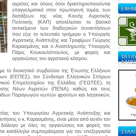
αγρότες και όλους όσοι δραστηριοποιούνται
ΕΦΗΜ
επαγγελματικά στον πρωτογενή τομέα, των
διατάξεων της νέας Κοινής Αγροτικής
Πολιτικής
(ΚΑΠ) αποτέλεσαν το βασικό
αντικείμενο των διαδοχικών συναντήσεων
που είχε το τελευταίο τριήμερο ο Υπουργός
Αγροτικής Ανάπτυξης και Τροφίμων Γιώργος
Καρασμάνης και ο Αναπληρωτής Υπουργός
Πάρις Κουκουλόπουλος, με φορείς και
ΤΑ ΓΛ
οργανώσεις του αγροτικού κόσμου.
ΑΛΜΩ
 με το διοικητικό συμβούλιο της Ένωσης Ελλήνων
ων (ΕΕΠΕΣ), τον Σύνδεσμο Ελληνικών Σπόρων
νικού Επιμελητηρίου της Ελλάδας (ΓΕΩΤΕΕ), τη
νωσης Νέων Αγροτών (ΠΕΝΑ), καθώς και τους
μάδων Παραγωγών νωπών φρούτων και λαχανικών,
εσίας του Υπουργείου Αγροτικής Ανάπτυξης και
αντήσεις ο κ. Καρασμάνης, είναι μέσα από αυτόν τον
 διάλογο με όλες τις οργανώσεις και φορείς του
ΣΥΛΛΟ
 τα κατάλληλα συμπεράσματα για την επεξεργασία