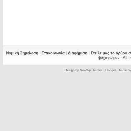
Νομική Σημείωση
|
Επικοινωνία
|
Διαφήμιση
|
Στείλε μας το άρθρο 
ψυχαγωγίας
- All 
Design by
NewWpThemes
| Blogger Theme b