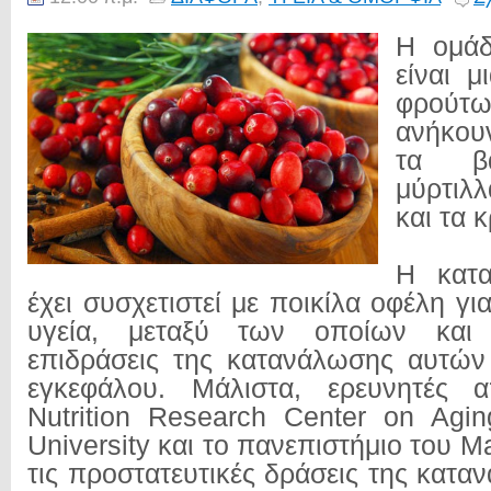
Η ομά
είναι μ
φρούτ
ανήκου
τα βα
μύρτιλ
και τα 
Η κατ
έχει συσχετιστεί με ποικίλα οφέλη γ
υγεία, μεταξύ των οποίων και ο
επιδράσεις της κατανάλωσης αυτών
εγκεφάλου. Μάλιστα, ερευνητές
Nutrition Research Center on Agi
University και το πανεπιστήμιο του M
τις προστατευτικές δράσεις της κατ