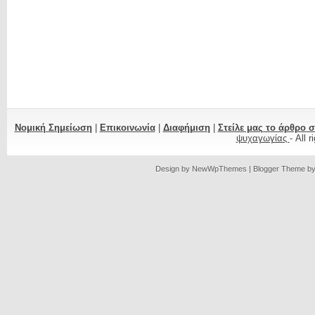
Νομική Σημείωση
|
Επικοινωνία
|
Διαφήμιση
|
Στείλε μας το άρθρο 
ψυχαγωγίας
- All 
Design by
NewWpThemes
| Blogger Theme b