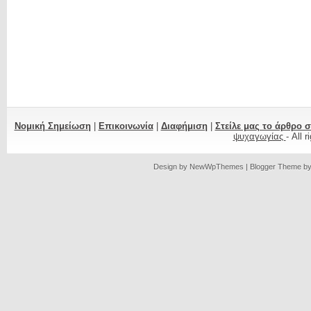
Νομική Σημείωση
|
Επικοινωνία
|
Διαφήμιση
|
Στείλε μας το άρθρο 
ψυχαγωγίας
- All 
Design by
NewWpThemes
| Blogger Theme b