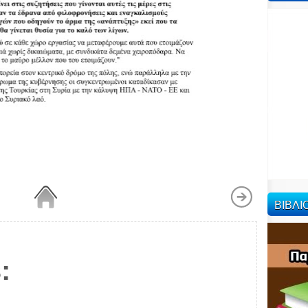
ΒΙΒΛ
: