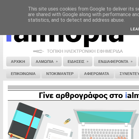
This site uses cookies from Google to deliver its s
ΝΟΜΙΚΗ ΣΗΜΕΙΩΣΗ
ΔΙΑΦΗΜΙΣΗ
ΕΠΙΚΟΙΝΩΝΙΑ
ΣΤΕΙΛΕ ΜΑΣ 
are shared with Google along with performance and 
statistics, and to detect and address abuse.
LEA
»
»
»
ΑΡΧΙΚΗ
ΑΛΜΩΠΙΑ
ΕΙΔΗΣΕΙΣ
ΕΝΔΙΑΦΕΡΟΝΤΑ
ΕΠΙΚΟΙΝΩΝΙΑ
ΝΤΟΚΙΜΑΝΤΕΡ
ΑΦΙΕΡΩΜΑΤΑ
ΣΥΝΕΝΤΕΥ