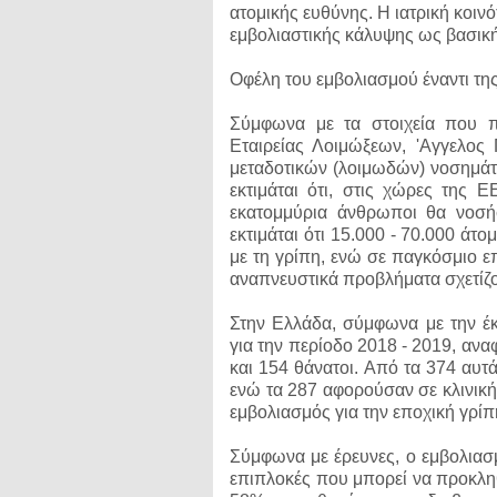
ατομικής ευθύνης. Η ιατρική κοινό
εμβολιαστικής κάλυψης ως βασική
Οφέλη του εμβολιασμού έναντι τη
Σύμφωνα με τα στοιχεία που π
Εταιρείας Λοιμώξεων, 'Αγγελος 
μεταδοτικών (λοιμωδών) νοσημάτ
εκτιμάται ότι, στις χώρες της
εκατομμύρια άνθρωποι θα νοσή
εκτιμάται ότι 15.000 - 70.000 άτ
με τη γρίπη, ενώ σε παγκόσμιο επ
αναπνευστικά προβλήματα σχετίζον
Στην Ελλάδα, σύμφωνα με την έ
για την περίοδο 2018 - 2019, α
και 154 θάνατοι. Από τα 374 αυτ
ενώ τα 287 αφορούσαν σε κλινική
εμβολιασμός για την εποχική γρίπ
Σύμφωνα με έρευνες, ο εμβολιασμ
επιπλοκές που μπορεί να προκληθ