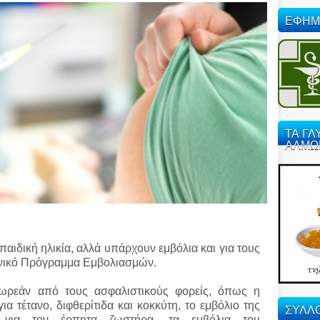
ΕΦΗΜ
ΤΑ ΓΛ
ΑΛΜΩ
αιδική ηλικία, αλλά υπάρχουν εμβόλια και για τους
θνικό Πρόγραμμα Εμβολιασμών.
δωρεάν από τους ασφαλιστικούς φορείς, όπως η
α τέτανο, διφθερίτιδα και κοκκύτη, το εμβόλιο της
ΣΥΛΛΟ
ο για τον έρπητα ζωστήρα, τα εμβόλια του