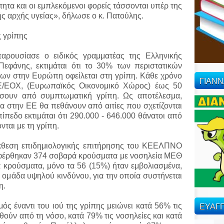
τητα και οι εμπλεκόμενοι φορείς τάσσονται υπέρ της
ς αρχής υγείας», δήλωσε ο κ. Πατούλης.
ς γρίπης
αρουσίασε ο ειδικός γραμματέας της Ελληνικής
Πεφάνης, εκτιμάται ότι το 30% των περιστατικών
ων στην Ευρώπη οφείλεται στη γρίπη. Κάθε χρόνο
ΓΙΑΝ
 ΕΕ/ΕΟΧ, (Ευρωπαϊκός Οικονομικό Χώρος) έως 50
σουν από συμπτωματική γρίπη. Ως αποτέλεσμα,
ομα στην ΕΕ θα πεθάνουν από αιτίες που σχετίζονται
ίπεδο εκτιμάται ότι 290.000 - 646.000 θάνατοι από
ται με τη γρίπη.
κθεση επιδημιολογικής επιτήρησης του ΚΕΕΛΠΝΟ
ναφέρθηκαν 374 σοβαρά κρούσματα με νοσηλεία ΜΕΘ
ά κρούσματα, μόνο τα 56 (15%) ήταν εμβολιασμένα,
 ομάδα υψηλού κινδύνου, για την οποία συστήνεται
η.
ΕΥΑΓΓ
ός έναντι του ιού της γρίπης μειώνει κατά 56% τις
ούν από τη νόσο, κατά 79% τις νοσηλείες και κατά