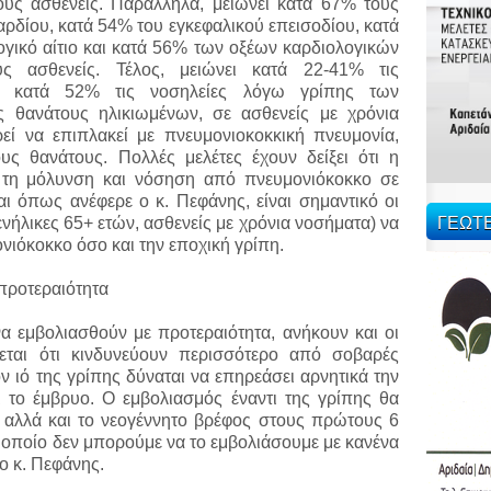
ούς ασθενείς. Παράλληλα, μειώνει κατά 67% τους
ρδίου, κατά 54% του εγκεφαλικού επεισοδίου, κατά
γικό αίτιο και κατά 56% των οξέων καρδιολογικών
ύς ασθενείς. Τέλος, μειώνει κατά 22-41% τις
ος, κατά 52% τις νοσηλείες λόγω γρίπης των
 θανάτους ηλικιωμένων, σε ασθενείς με χρόνια
ί να επιπλακεί με πνευμονιοκοκκική πνευμονία,
ους θανάτους. Πολλές μελέτες έχουν δείξει ότι η
 τη μόλυνση και νόσηση από πνευμονιόκοκκο σε
 όπως ανέφερε ο κ. Πεφάνης, είναι σημαντικό οι
ΓΕΩΤ
ενήλικες 65+ ετών, ασθενείς με χρόνια νοσήματα) να
νιόκοκκο όσο και την εποχική γρίπη.
 προτεραιότητα
να εμβολιασθούν με προτεραιότητα, ανήκουν και οι
νεται ότι κινδυνεύουν περισσότερο από σοβαρές
ν ιό της γρίπης δύναται να επηρεάσει αρνητικά την
ι το έμβρυο. Ο εμβολιασμός έναντι της γρίπης θα
, αλλά και το νεογέννητο βρέφος στους πρώτους 6
ο οποίο δεν μπορούμε να το εμβολιάσουμε με κανένα
 ο κ. Πεφάνης.