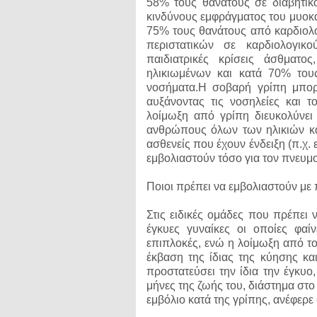
58% τους θανάτους σε διαβητικ
κινδύνους εμφράγματος του μυοκα
75% τους θανάτους από καρδιολο
περιστατικών σε καρδιολογικο
παιδιατρικές κρίσεις άσθματ
ηλικιωμένων και κατά 70% τους
νοσήματα.Η σοβαρή γρίπη μπορε
αυξάνοντας τις νοσηλείες και τ
λοίμωξη από γρίπη διευκολύνει
ανθρώπους όλων των ηλικιών και
ασθενείς που έχουν ένδειξη (π.χ. 
εμβολιαστούν τόσο για τον πνευμο
Ποιοι πρέπει να εμβολιαστούν με
Στις ειδικές ομάδες που πρέπει 
έγκυες γυναίκες οι οποίες φαί
επιπλοκές, ενώ η λοίμωξη από το
έκβαση της ίδιας της κύησης κα
προστατεύσει την ίδια την έγκυο
μήνες της ζωής του, διάστημα στ
εμβόλιο κατά της γρίπης, ανέφερε