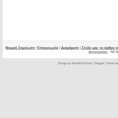
Νομική Σημείωση
|
Επικοινωνία
|
Διαφήμιση
|
Στείλε μας το άρθρο 
ψυχαγωγίας
- All 
Design by
NewWpThemes
| Blogger Theme b