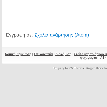
Εγγραφή σε:
Σχόλια ανάρτησης (Atom)
Νομική Σημείωση
|
Επικοινωνία
|
Διαφήμιση
|
Στείλε μας το άρθρο 
ψυχαγωγίας
- All 
Design by
NewWpThemes
| Blogger Theme b