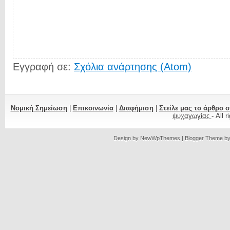
Εγγραφή σε:
Σχόλια ανάρτησης (Atom)
Νομική Σημείωση
|
Επικοινωνία
|
Διαφήμιση
|
Στείλε μας το άρθρο 
ψυχαγωγίας
- All 
Design by
NewWpThemes
| Blogger Theme b