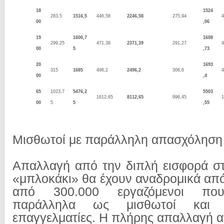
18
1524
283,5
1516,5
446,58
2246,58
275,94
4
00
,06
19
1600,7
1608
299,25
471,39
2371,39
291,27
4
00
5
,73
20
1693
315
1685
496,2
2496,2
306,6
4
00
,4
65
1023,7
5476,2
5503
1612,65
8112,65
996,45
1
00
5
5
,55
Μισθωτοί με παράλληλη απασχόληση 
Απαλλαγή από την διπλή εισφορά στ
«μπλοκάκι» θα έχουν αναδρομικά απ
από 300.000 εργαζόμενοι που
παράλληλα ως μισθωτοί και 
επαγγελματίες. Η πλήρης απαλλαγή α