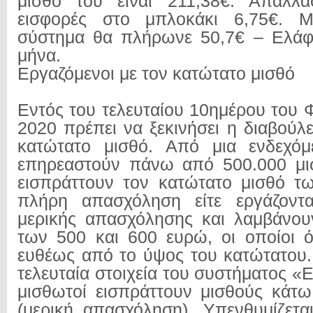
μισθό του είναι 211,38€. Απαλλά
εισφορές στο μπλοκάκι 6,75€. Μ
σύστημα θα πλήρωνε 50,7€ – Ελάφ
μήνα.
Εργαζόμενοι με τον κατώτατο μισθό
Εντός του τελευταίου 10ημέρου του 
2020 πρέπει να ξεκινήσει η διαβούλ
κατώτατο μισθό. Από μια ενδεχό
επηρεαστούν πάνω από 500.000 μισ
εισπράττουν τον κατώτατο μισθό τ
πλήρη απασχόληση είτε εργάζοντ
μερικής απασχόλησης και λαμβάνου
των 500 και 600 ευρώ, οι οποίοι 
ευθέως από το ύψος του κατώτατου
τελευταία στοιχεία του συστήματος 
μισθωτοί εισπράττουν μισθούς κάτ
(μερική απασχόληση). Υπενθυμίζετα