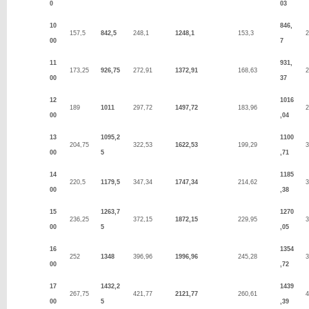
0
03
10
846,
157,5
842,5
248,1
1248,1
153,3
2
00
7
11
931,
173,25
926,75
272,91
1372,91
168,63
2
00
37
12
1016
189
1011
297,72
1497,72
183,96
2
00
,04
13
1095,2
1100
204,75
322,53
1622,53
199,29
3
00
5
,71
14
1185
220,5
1179,5
347,34
1747,34
214,62
3
00
,38
15
1263,7
1270
236,25
372,15
1872,15
229,95
3
00
5
,05
16
1354
252
1348
396,96
1996,96
245,28
3
00
,72
17
1432,2
1439
267,75
421,77
2121,77
260,61
4
00
5
,39