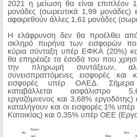
2021 η μείωση θα είναι επιπλέον 1
μονάδες (σωρευτικά 1,99 μονάδες)
αφαιρεθούν άλλες 1,61 μονάδες (σωρε
Η ελάφρυνση δεν θα προέλθει από
σκληρό πυρήνα των εισφορών πο
κύρια σύνταξη υπέρ ΕΦΚΑ (20%) κα
θα επηρέαζε τα έσοδά του που χρησι
την πληρωμή συντάξεων, α
συνεισπραττόμενες εισφορές και 
εισφορές υπέρ ΟΑΕΔ. Σήμερ
καταβάλλεται ασφάλιστρο 5
εργαζόμνενος και 3,68% εργοδότης
καταλήγουν και οι εισφορές 1% υπέρ
Κατοικίας) και 0,35% υπέρ ΟΕΕ (Εργα
Εργατ
Με
Νέο
ικές
Νέες
Ν